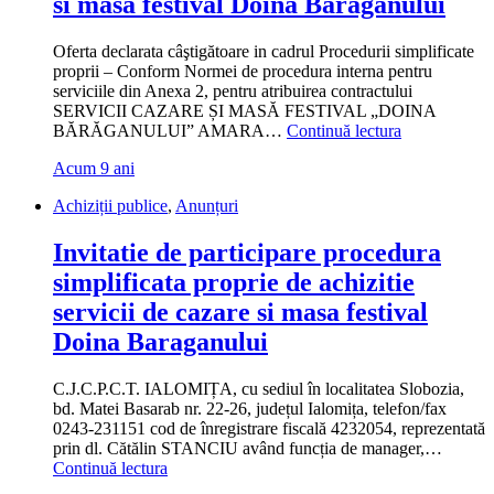
si masa festival Doina Baraganului
sărbătoarea
colindului”
Oferta declarata câştigătoare in cadrul Procedurii simplificate
proprii – Conform Normei de procedura interna pentru
serviciile din Anexa 2, pentru atribuirea contractului
SERVICII CAZARE ȘI MASĂ FESTIVAL „DOINA
„Rezultat
BĂRĂGANULUI” AMARA…
Continuă lectura
procedura
Acum 9 ani
simplificata
proprie
Achiziții publice
,
Anunțuri
de
achizitie
Invitatie de participare procedura
servicii
de
simplificata proprie de achizitie
cazare
servicii de cazare si masa festival
si
masa
Doina Baraganului
festival
Doina
Baraganului”
C.J.C.P.C.T. IALOMIȚA, cu sediul în localitatea Slobozia,
bd. Matei Basarab nr. 22-26, județul Ialomița, telefon/fax
0243-231151 cod de înregistrare fiscală 4232054, reprezentată
prin dl. Cătălin STANCIU având funcția de manager,…
„Invitatie
Continuă lectura
de