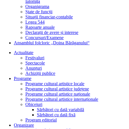
Ialomiţa
Organigrama
Ștate de funcții
Situații financiar-contabile
Legea 544
Rapoarte anuale
Declarații de avere și interese
Concursuri/Examene
Ansamblul folcloric „Doina Bărăganului“
Actualitate
Festivaluri
Spectacole
Anunțuri
Achiziții publice
Programe
Programe cultural artistice locale
Programe cultural artistice județene
Programe cultural artistice naționale
Programe cultural artistice internaționale
Obiceiuri
Sărbători cu dată variabilă
Sărbători cu dată fixă
Program editorial
Organizare