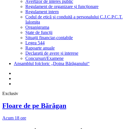
Avertizor de interes public
Regulament de organizare și funcționare
Regulament intern
Codul de etică şi conduită a personalului C.J.C.P.C.T.
Ialomiţa
Organigrama
Ștate de funcții
Situații financiar-contabile
Legea 544
Rapoarte anuale
Declarații de avere și interese
Concursuri/Examene
Ansamblul folcloric „Doina Bărăganului“
Facebook
Youtube
Email
Exclusiv
Floare de pe Bărăgan
Acum 18 ore