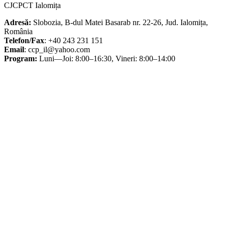
CJCPCT Ialomița
articole
Adresă:
Slobozia, B-dul Matei Basarab nr. 22-26, Jud. Ialomița,
România
Telefon/Fax
: +40 243 231 151
Email
: ccp_il@yahoo.com
Program:
Luni—Joi: 8:00–16:30, Vineri: 8:00–14:00