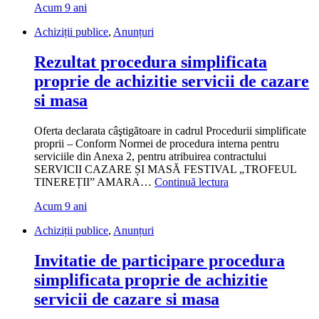
Acum 9 ani
participare
procedura
Achiziții publice
,
Anunțuri
simplificata
proprie
Rezultat procedura simplificata
de
achizitie
proprie de achizitie servicii de cazare
servicii
si masa
de
cazare
si
Oferta declarata câştigătoare in cadrul Procedurii simplificate
masa
proprii – Conform Normei de procedura interna pentru
festival
serviciile din Anexa 2, pentru atribuirea contractului
Doina
SERVICII CAZARE ȘI MASĂ FESTIVAL „TROFEUL
Baraganului”
„Rezultat
TINEREȚII” AMARA…
Continuă lectura
procedura
Acum 9 ani
simplificata
proprie
Achiziții publice
,
Anunțuri
de
achizitie
Invitatie de participare procedura
servicii
de
simplificata proprie de achizitie
cazare
servicii de cazare si masa
si
masa”