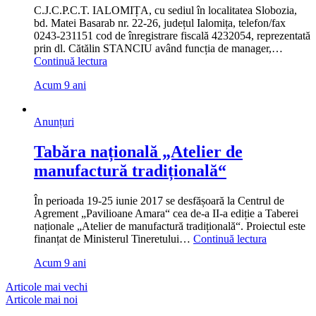
C.J.C.P.C.T. IALOMIȚA, cu sediul în localitatea Slobozia,
bd. Matei Basarab nr. 22-26, județul Ialomița, telefon/fax
0243-231151 cod de înregistrare fiscală 4232054, reprezentată
prin dl. Cătălin STANCIU având funcția de manager,…
„Invitatie
Continuă lectura
de
Acum 9 ani
participare
procedura
simplificata
Anunțuri
proprie
de
Tabăra națională „Atelier de
achizitie
servicii
manufactură tradițională“
de
cazare
si
În perioada 19-25 iunie 2017 se desfășoară la Centrul de
masa”
Agrement „Pavilioane Amara“ cea de-a II-a ediție a Taberei
naționale „Atelier de manufactură tradițională“. Proiectul este
„Tabăra
finanțat de Ministerul Tineretului…
Continuă lectura
națională
Acum 9 ani
„Atelier
de
Navigare
Articole mai vechi
manufactur
Articole mai noi
tradițional
în