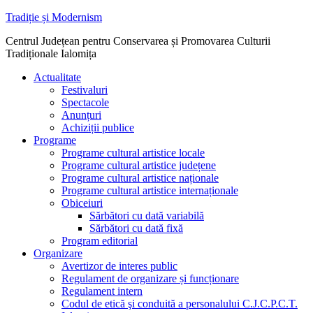
Sari
Tradiție și Modernism
la
Centrul Județean pentru Conservarea și Promovarea Culturii
conținut
Tradiționale Ialomița
Actualitate
Festivaluri
Spectacole
Anunțuri
Achiziții publice
Programe
Programe cultural artistice locale
Programe cultural artistice județene
Programe cultural artistice naționale
Programe cultural artistice internaționale
Obiceiuri
Sărbători cu dată variabilă
Sărbători cu dată fixă
Program editorial
Organizare
Avertizor de interes public
Regulament de organizare și funcționare
Regulament intern
Codul de etică şi conduită a personalului C.J.C.P.C.T.