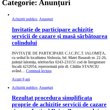
Categorie:
Anunțuri
Achiziții publice
,
Anunțuri
Invitație de participare achiziție
servicii de cazare și masă sărbătoarea
colindului
INVITAȚIE DE PARTICIPARE C.J.C.P.C.T. IALOMIȚA,
cu sediul în localitatea Slobozia, bd. Matei Basarab nr. 22-26,
județul Ialomița, telefon/fax 0243-231151 cod de înregistrare
fiscală 4232054, reprezentată prin dl. Cătălin STANCIU
„Invitație
având…
Continuă lectura
de
Acum 9 ani
participare
achiziție
Achiziții publice
,
Anunțuri
servicii
de
Rezultat procedura simplificata
cazare
și
proprie de achizitie servicii de cazare
masă