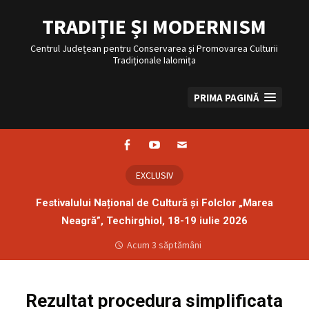
Sari
la
TRADIȚIE ȘI MODERNISM
conținut
Centrul Județean pentru Conservarea și Promovarea Culturii
Tradiționale Ialomița
PRIMA PAGINĂ
Facebook
Youtube
Email
EXCLUSIV
Festivalului Național de Cultură și Folclor „Marea
Neagră”, Techirghiol, 18-19 iulie 2026
Acum 3 săptămâni
Rezultat procedura simplificata