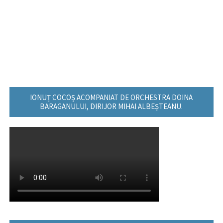
IONUȚ COCOȘ ACOMPANIAT DE ORCHESTRA DOINA
BARAGANULUI, DIRIJOR MIHAI ALBEȘTEANU.