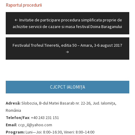
Raportul procedurii
Navigare
Invitatie de participare procedura simplificata proprie de
în
achizitie servicii de cazare si masa festival Doina Baraganului
articole
Festivalul Trofeul Tineretii, editia 50 – Amara, 3-6 august 2017
CJCPCT IALOMIȚA
Adresă:
Slobozia, B-dul Matei Basarab nr. 22-26, Jud. Ialomița,
România
Telefon/Fax
: +40 243 231 151
Email
: ccp_il@yahoo.com
Program:
Luni—Joi: 8:00–16:30, Vineri: 8:00–14:00