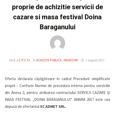
proprie de achizitie servicii de
cazare si masa festival Doina
Baraganului
De
C.J.C.P.C.T.I.
în
ACHIZIȚII PUBLICE
,
ANUNȚURI
1 august 2017
Oferta declarata câştigătoare in cadrul Procedurii simplificate
proprii – Conform Normei de procedura interna pentru serviciile
din Anexa 2, pentru atribuirea contractului
SERVICII CAZARE ȘI
MASĂ FESTIVAL „DOINA BĂRĂGANULUI” AMARA 2017
este cea
depus
ă
de
ofertantul
SC ADMET SRL
.