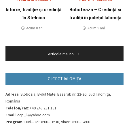
Istorie, tradiţie și credință
Boboteaza – Credință și
în Stelnica
tradiții în județul Ialomița
Acum 8 ani
Acum 9 ani
Navigare
Articole mai noi
în
articole
CJCPCT IALOMIȚA
Adresă:
Slobozia, B-dul Matei Basarab nr. 22-26, Jud. Ialomița,
România
Telefon/Fax
: +40 243 231 151
Email
: ccp_il@yahoo.com
Program:
Luni—Joi: 8:00–16:30, Vineri: 8:00–14:00