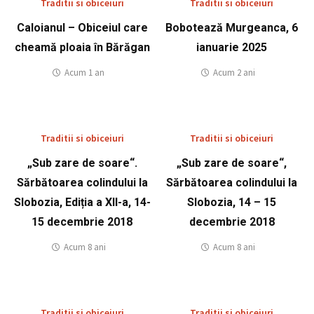
Traditii si obiceiuri
Traditii si obiceiuri
Caloianul – Obiceiul care
Bobotează Murgeanca, 6
cheamă ploaia în Bărăgan
ianuarie 2025
Acum 1 an
Acum 2 ani
Traditii si obiceiuri
Traditii si obiceiuri
„Sub zare de soare“.
„Sub zare de soare“,
Sărbătoarea colindului la
Sărbătoarea colindului la
Slobozia, Ediția a XII-a, 14-
Slobozia, 14 – 15
15 decembrie 2018
decembrie 2018
Acum 8 ani
Acum 8 ani
Traditii si obiceiuri
Traditii si obiceiuri