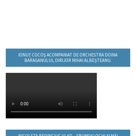
IONUȚ COCOȘ ACOMPANIAT DE ORCHESTRA DOINA
BARAGANULUI, DIRIJOR MIHAI ALBEȘTEANU.
NICOLETA RĂDINCIUC VLAD – FRUMOŞI OCHI AI MĂI