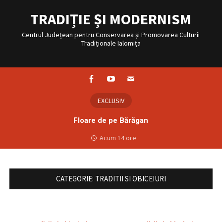
Sari
la
TRADIȚIE ȘI MODERNISM
conținut
Centrul Județean pentru Conservarea și Promovarea Culturii
Tradiționale Ialomița
Facebook
Youtube
Email
EXCLUSIV
Floare de pe Bărăgan
Acum 14 ore
CATEGORIE:
TRADITII SI OBICEIURI