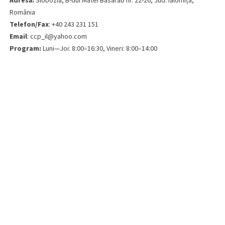
Adresă:
Slobozia, B-dul Matei Basarab nr. 22-26, Jud. Ialomița,
România
Telefon/Fax
: +40 243 231 151
Email
: ccp_il@yahoo.com
Program:
Luni—Joi: 8:00–16:30, Vineri: 8:00–14:00