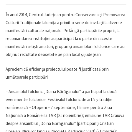
În anul 2014, Centrul Judeţean pentru Conservarea şi Promovarea
Culturii Tradiţionale Ialomiţa a primit o serie de invitaţii la diverse
manifestări culturale naţionale. Pe lângă participările proprii, la
recomandarea instituţiei au participat la o parte din aceste
manifestări artişti amatori, grupuri şi ansambluri folclorice care au
obţinut rezultate deosebite pe plan local şi judeţean.
Apreciem că eficienţa proiectului poate fi justificată prin
următoarele participări:
– Ansamblul folcloric „Doina Bărăganului“ a participat la două
evenimente folclorice: Festivalul folcloric de artă şi tradiţie
românească – Otopeni – 7 septembrie; filmare pentru Ziua
Naţională a României la TVR (21 noiembrie); emisiune TVR Craiova
despre ansamblul „Doina Bărăganului“ (participanţi Cristian
Obrejan, Nicuşor Iancu şi Nicoleta Rădinciuc Vlad) (31 martie);