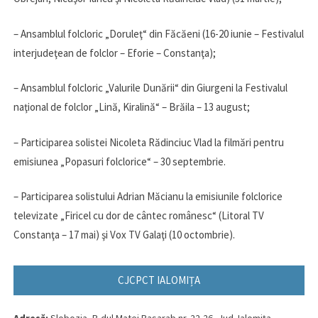
– Ansamblul folcloric „Doruleţ“ din Făcăeni (16-20 iunie – Festivalul
interjudeţean de folclor – Eforie – Constanţa);
– Ansamblul folcloric „Valurile Dunării“ din Giurgeni la Festivalul
naţional de folclor „Lină, Kiralină“ – Brăila – 13 august;
– Participarea solistei Nicoleta Rădinciuc Vlad la filmări pentru
emisiunea „Popasuri folclorice“ – 30 septembrie.
– Participarea solistului Adrian Măcianu la emisiunile folclorice
televizate „Firicel cu dor de cântec românesc“ (Litoral TV
Constanţa – 17 mai) şi Vox TV Galaţi (10 octombrie).
CJCPCT IALOMIȚA