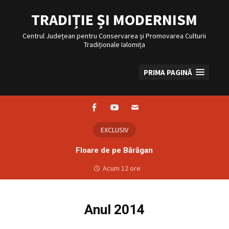
Sari
la
TRADIȚIE ȘI MODERNISM
conținut
Centrul Județean pentru Conservarea și Promovarea Culturii
Tradiționale Ialomița
PRIMA PAGINĂ
Facebook
Youtube
Email
EXCLUSIV
Floare de pe Bărăgan
Acum 12 ore
Anul 2014