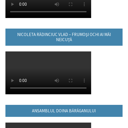
NICOLETA RĂDINCIUC VLAD – FRUMOŞI OCHI AI MĂI
NEICUŢĂ
ANSAMBLUL DOINA BĂRĂGANULUI