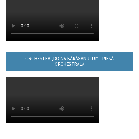
ORCHESTRA „DOINA BĂRĂGANULUI” – PIESĂ
ORCHESTRALĂ