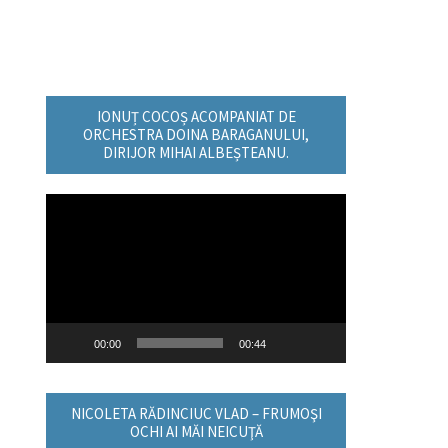
IONUȚ COCOȘ ACOMPANIAT DE
ORCHESTRA DOINA BARAGANULUI,
DIRIJOR MIHAI ALBEȘTEANU.
Player
video
00:00
00:44
NICOLETA RĂDINCIUC VLAD – FRUMOŞI
OCHI AI MĂI NEICUŢĂ