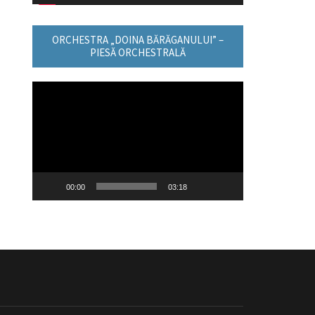
ORCHESTRA „DOINA BĂRĂGANULUI” –
PIESĂ ORCHESTRALĂ
Player
video
00:00
03:18