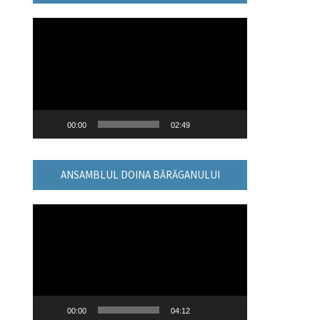
Player
video
00:00
02:49
ANSAMBLUL DOINA BĂRĂGANULUI
Player
video
00:00
04:12