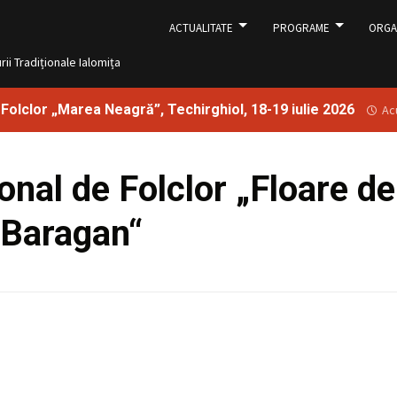
Sari
la
ACTUALITATE
PROGRAME
ORGA
conținut
i Tradiționale Ialomița
i Folclor „Marea Neagră”, Techirghiol, 18-19 iulie 2026
Ac
ional de Folclor „Floare de
 Baragan“