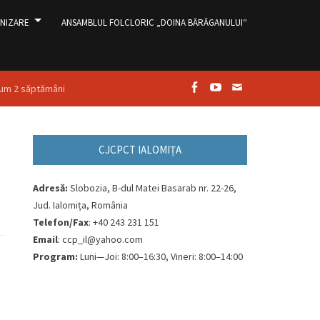
NIZARE
ANSAMBLUL FOLCLORIC „DOINA BĂRĂGANULUI“
um 2 săptămâni
Facebook
Youtube
Email
CJCPCT IALOMIȚA
Adresă:
Slobozia, B-dul Matei Basarab nr. 22-26,
Jud. Ialomița, România
Telefon/Fax
: +40 243 231 151
Email
: ccp_il@yahoo.com
Program:
Luni—Joi: 8:00–16:30, Vineri: 8:00–14:00