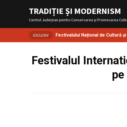
TRADIȚIE ȘI MODERNISM
Centrul Județean pentru Conservarea și Promovarea Culturi
Festivalului Național de Cultură ș
EXCLUSIV
Festivalul Internat
pe