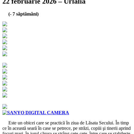
22 februarie 2026 – Urlalia
(- 7 săptămâni)
Este un obicei care se practică în ziua de Lăsata Secului. În timp
ce în această seară în case se petrece, pe străzi, copiii şi tinerii aprind
focuri mari, în jurul cărora se strâng cete-cete, între care se stabileşte