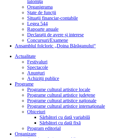
Ialomiţa
Organigrama
Ștate de funcții
Situații financiar-contabile
Legea 544
Rapoarte anuale
Declarații de avere și interese
Concursuri/Examene
Ansamblul folcloric „Doina Bărăganului“
Actualitate
Festivaluri
Spectacole
Anunțuri
Achiziții publice
Programe
Programe cultural artistice locale
Programe cultural artistice județene
Programe cultural artistice naționale
Programe cultural artistice internaționale
Obiceiuri
Sărbători cu dată variabilă
Sărbători cu dată fixă
Program editorial
Organizare