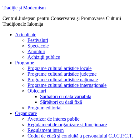
Sari
Tradiție și Modernism
la
Centrul Județean pentru Conservarea și Promovarea Culturii
conținut
Tradiționale Ialomița
Actualitate
Festivaluri
Spectacole
Anunțuri
Achiziții publice
Programe
Programe cultural artistice locale
Programe cultural artistice județene
Programe cultural artistice naționale
Programe cultural artistice internaționale
Obiceiuri
Sărbători cu dată variabilă
Sărbători cu dată fixă
Program editorial
Organizare
Avertizor de interes public
Regulament de organizare și funcționare
Regulament intern
Codul de etică şi conduită a personalului C.J.C.P.C.T.