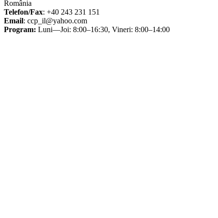
România
Telefon/Fax
: +40 243 231 151
Email
: ccp_il@yahoo.com
Program:
Luni—Joi: 8:00–16:30, Vineri: 8:00–14:00