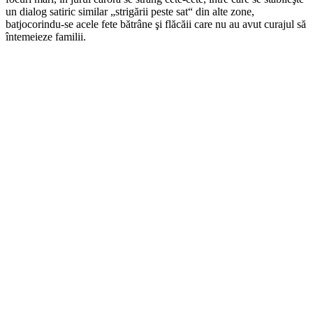
un dialog satiric similar „strigării peste sat“ din alte zone,
batjocorindu-se acele fete bătrâne şi flăcăii care nu au avut curajul să
întemeieze familii.