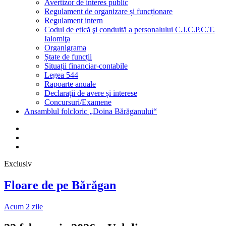
Avertizor de interes public
Regulament de organizare și funcționare
Regulament intern
Codul de etică şi conduită a personalului C.J.C.P.C.T.
Ialomiţa
Organigrama
Ștate de funcții
Situații financiar-contabile
Legea 544
Rapoarte anuale
Declarații de avere și interese
Concursuri/Examene
Ansamblul folcloric „Doina Bărăganului“
Facebook
Youtube
Email
Exclusiv
Floare de pe Bărăgan
Acum 2 zile