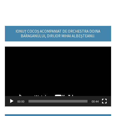
IONUȚ COCOȘ ACOMPANIAT DE ORCHESTRA DOINA
BARAGANULUI, DIRIJOR MIHAI ALBEȘTEANU.
Player
video
00:00
00:44