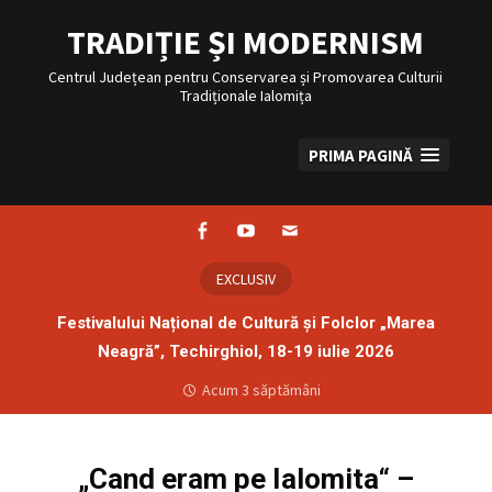
Sari
la
TRADIȚIE ȘI MODERNISM
conținut
Centrul Județean pentru Conservarea și Promovarea Culturii
Tradiționale Ialomița
PRIMA PAGINĂ
Facebook
Youtube
Email
EXCLUSIV
Festivalului Național de Cultură și Folclor „Marea
Neagră”, Techirghiol, 18-19 iulie 2026
Acum 3 săptămâni
„Cand eram pe Ialomita“ –