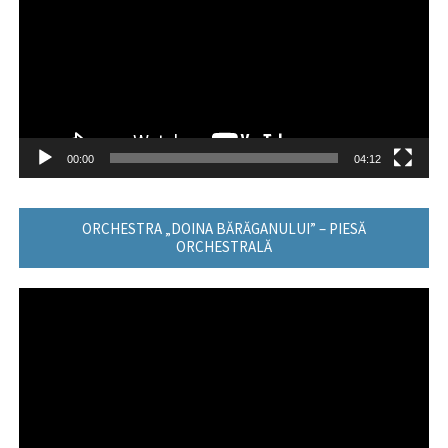
00:00
04:12
ORCHESTRA „DOINA BĂRĂGANULUI” – PIESĂ
ORCHESTRALĂ
Player
video