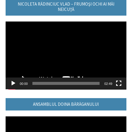
NICOLETA RĂDINCIUC VLAD – FRUMOŞI OCHI AI MĂI
NEICUŢĂ
Player
video
00:00
02:49
ANSAMBLUL DOINA BĂRĂGANULUI
Player
video