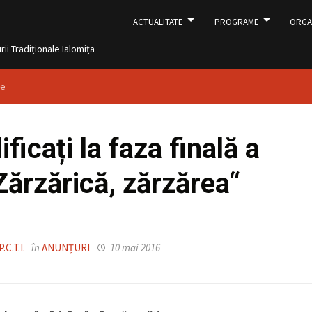
Sari
la
ACTUALITATE
PROGRAME
ORGA
conținut
i Tradiționale Ialomița
le
ficați la faza finală a
„Zărzărică, zărzărea“
.C.T.I.
în
ANUNȚURI
10 mai 2016