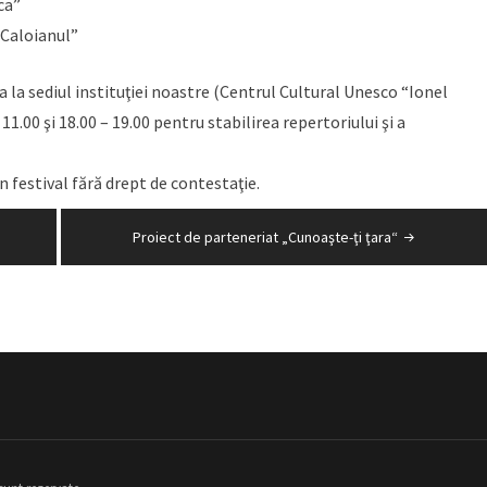
ca”
 “Caloianul”
nta la sediul instituţiei noastre (Centrul Cultural Unesco “Ionel
11.00 şi 18.00 – 19.00 pentru stabilirea repertoriului şi a
 festival fără drept de contestaţie.
Proiect de parteneriat „Cunoaşte-ţi ţara“