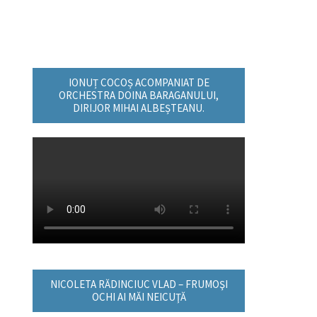
IONUȚ COCOȘ ACOMPANIAT DE
ORCHESTRA DOINA BARAGANULUI,
DIRIJOR MIHAI ALBEȘTEANU.
NICOLETA RĂDINCIUC VLAD – FRUMOŞI
OCHI AI MĂI NEICUŢĂ