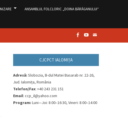
NIZARE
ANSAMBLUL FOLCLORIC „DOINA BĂRĂGANULUI“
Facebook
Youtube
Email
CJCPCT IALOMIȚA
Adresă:
Slobozia, B-dul Matei Basarab nr. 22-26,
Jud. Ialomița, România
Telefon/Fax
: +40 243 231 151
Email
: ccp_il@yahoo.com
Program:
Luni—Joi: 8:00–16:30, Vineri: 8:00–14:00