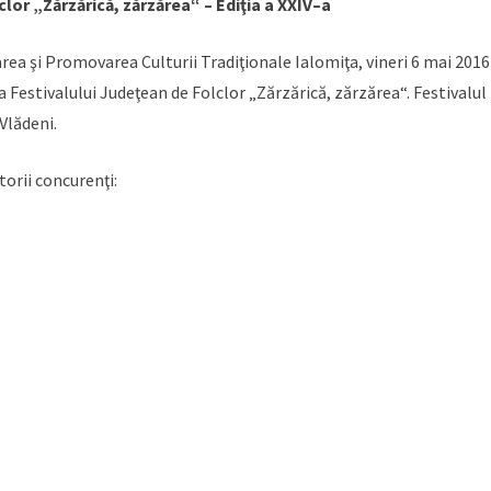
lor „Zărzărică, zărzărea“ – Ediţia a XXIV–a
ea şi Promovarea Culturii Tradiţionale Ialomiţa, vineri 6 mai 2016
 a Festivalului Judeţean de Folclor „Zărzărică, zărzărea“. Festivalul
 Vlădeni.
torii concurenţi: