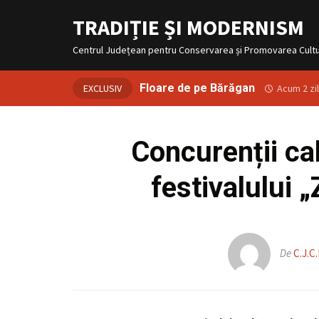
TRADIȚIE ȘI MODERNISM
Centrul Județean pentru Conservarea și Promovarea Culturi
Floare de pe Bărăgan
EXCLUSIV
Acum 2 zi
Concurenții cali
festivalului 
De
C.J.C.P