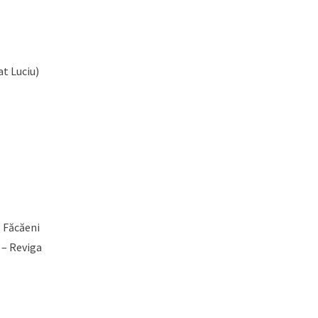
at Luciu)
– Făcăeni
) – Reviga