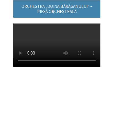
ORCHESTRA „DOINA BĂRĂGANULUI” –
PIESĂ ORCHESTRALĂ