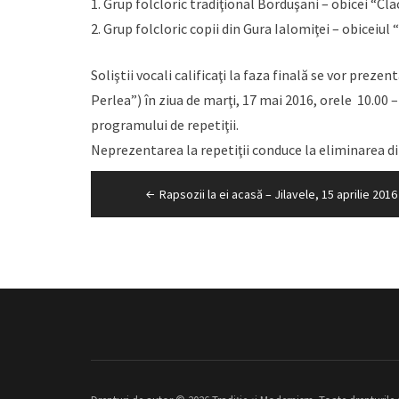
1. Grup folcloric tradiţional Borduşani – obicei “Cla
2. Grup folcloric copii din Gura Ialomiţei – obiceiul
Soliştii vocali calificaţi la faza finală se vor preze
Perlea”) în ziua de marţi, 17 mai 2016, orele 10.00 – 
programului de repetiţii.
Neprezentarea la repetiţii conduce la eliminarea din
Navigare
Rapsozii la ei acasă – Jilavele, 15 aprilie 2016
în
articole