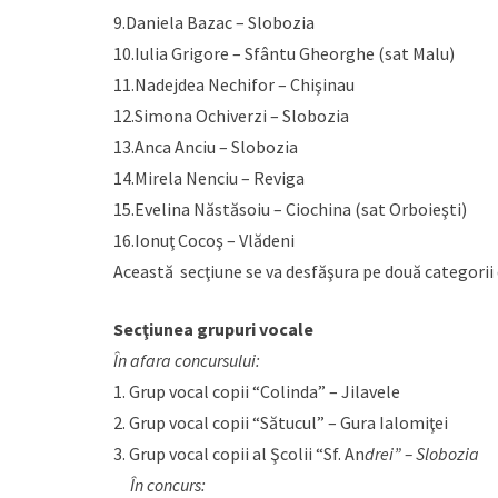
9.Daniela Bazac – Slobozia
10.Iulia Grigore – Sfântu Gheorghe (sat Malu)
11.Nadejdea Nechifor – Chişinau
12.Simona Ochiverzi – Slobozia
13.Anca Anciu – Slobozia
14.Mirela Nenciu – Reviga
15.Evelina Năstăsoiu – Ciochina (sat Orboieşti)
16.Ionuţ Cocoş – Vlădeni
Această secţiune se va desfăşura pe două categorii de
Secţiunea grupuri vocale
În afara concursului:
1. Grup vocal copii “Colinda” – Jilavele
2. Grup vocal copii “Sătucul” – Gura Ialomiţei
3. Grup vocal copii al Şcolii “Sf. An
drei” – Slobozia
În concurs: