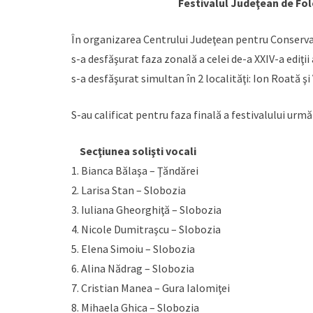
Festivalul Judeţean de Folc
În organizarea Centrului Judeţean pentru Conservar
s-a desfăşurat faza zonală a celei de-a XXIV-a ediţii
s-a desfăşurat simultan în 2 localităţi: Ion Roată şi
S-au calificat pentru faza finală a festivalului urmă
Secţiunea solişti vocali
1. Bianca Bălaşa – Ţăndărei
2. Larisa Stan – Slobozia
3. Iuliana Gheorghiţă – Slobozia
4. Nicole Dumitraşcu – Slobozia
5. Elena Simoiu – Slobozia
6. Alina Nădrag – Slobozia
7. Cristian Manea – Gura Ialomiţei
8. Mihaela Ghica – Slobozia