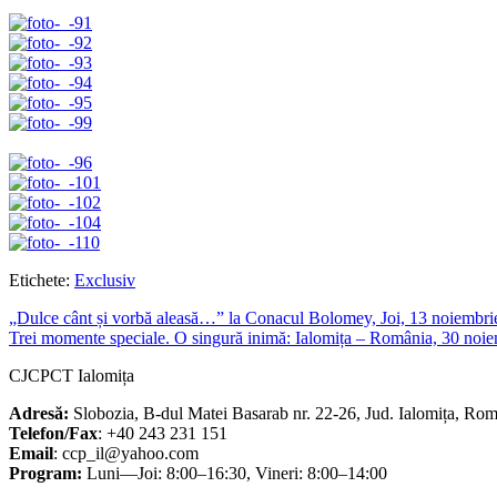
Etichete:
Exclusiv
Navigare
„Dulce cânt și vorbă aleasă…” la Conacul Bolomey, Joi, 13 noiembri
Trei momente speciale. O singură inimă: Ialomița – România, 30 noi
în
CJCPCT Ialomița
articole
Adresă:
Slobozia, B-dul Matei Basarab nr. 22-26, Jud. Ialomița, Ro
Telefon/Fax
: +40 243 231 151
Email
: ccp_il@yahoo.com
Program:
Luni—Joi: 8:00–16:30, Vineri: 8:00–14:00