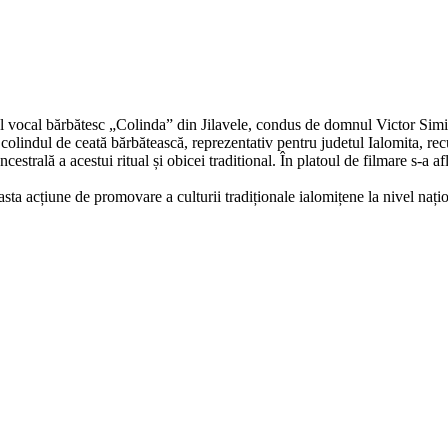
upul vocal bărbătesc „Colinda” din Jilavele, condus de domnul Victor Simi
pe colindul de ceată bărbătească, reprezentativ pentru judetul Ialomita, 
cestrală a acestui ritual și obicei traditional. În platoul de filmare s-a
sta acțiune de promovare a culturii tradiționale ialomițene la nivel națio