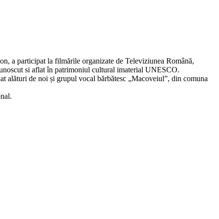
on, a participat la filmările organizate de Televiziunea Română,
recunoscut si aflat în patrimoniul cultural imaterial UNESCO.
 aflat alături de noi și grupul vocal bărbătesc „Macoveiul”, din comuna
nal.