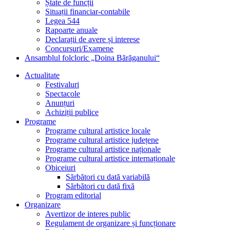
Ștate de funcții
Situații financiar-contabile
Legea 544
Rapoarte anuale
Declarații de avere și interese
Concursuri/Examene
Ansamblul folcloric „Doina Bărăganului“
Actualitate
Festivaluri
Spectacole
Anunțuri
Achiziții publice
Programe
Programe cultural artistice locale
Programe cultural artistice județene
Programe cultural artistice naționale
Programe cultural artistice internaționale
Obiceiuri
Sărbători cu dată variabilă
Sărbători cu dată fixă
Program editorial
Organizare
Avertizor de interes public
Regulament de organizare și funcționare