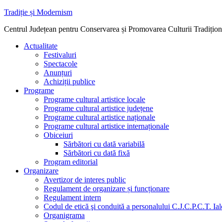
Sari
Tradiție și Modernism
la
Centrul Județean pentru Conservarea și Promovarea Culturii Tradițion
conținut
Actualitate
Festivaluri
Spectacole
Anunțuri
Achiziții publice
Programe
Programe cultural artistice locale
Programe cultural artistice județene
Programe cultural artistice naționale
Programe cultural artistice internaționale
Obiceiuri
Sărbători cu dată variabilă
Sărbători cu dată fixă
Program editorial
Organizare
Avertizor de interes public
Regulament de organizare și funcționare
Regulament intern
Codul de etică şi conduită a personalului C.J.C.P.C.T. Ia
Organigrama