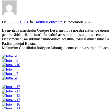
De
C.J.C.P.C.T.I.
în
Traditii si obiceiuri
19 noiembrie 2025
La invitația maestrului Grigore Leșe, instituția noastră alături de gr
pentru sărbătorile de iarnă. În cadrul acestor ediții, s-a pus accentul 
Deasemenea, s-a subliniat simbolistica acestuia, rolul și dimensiunea an
Padina județul Buzău.
Mulțumim Consiliului Județean Ialomița pentru ca ne-a sprijinit în acea