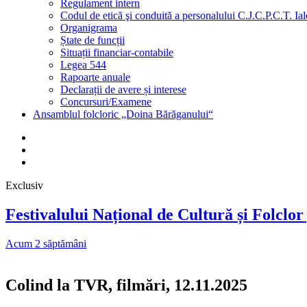
Regulament intern
Codul de etică şi conduită a personalului C.J.C.P.C.T. Ia
Organigrama
Ștate de funcții
Situații financiar-contabile
Legea 544
Rapoarte anuale
Declarații de avere și interese
Concursuri/Examene
Ansamblul folcloric „Doina Bărăganului“
Facebook
Youtube
Email
Exclusiv
Festivalului Național de Cultură și Folclo
Acum 2 săptămâni
Colind la TVR, filmări, 12.11.2025