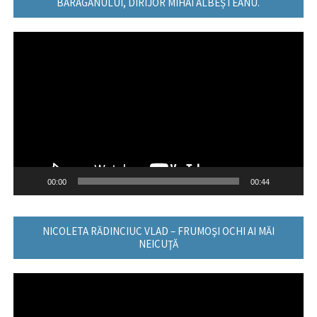
BARAGANULUI, DIRIJOR MIHAI ALBEȘTEANU.
Player
video
00:00
00:44
NICOLETA RĂDINCIUC VLAD – FRUMOŞI OCHI AI MĂI
NEICUŢĂ
Player
video