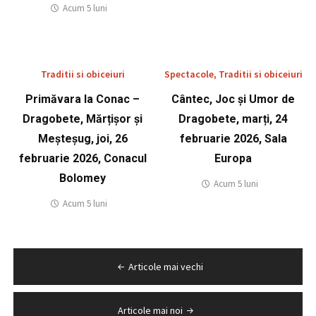
Acum 5 luni
Traditii si obiceiuri
Spectacole
,
Traditii si obiceiuri
Primăvara la Conac –
Cântec, Joc și Umor de
Dragobete, Mărțișor și
Dragobete, marți, 24
Meșteșug, joi, 26
februarie 2026, Sala
februarie 2026, Conacul
Europa
Bolomey
Acum 5 luni
Acum 5 luni
Navigare
Articole mai vechi
în
articole
Articole mai noi