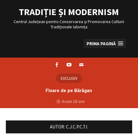
Sari
la
TRADIȚIE ȘI MODERNISM
conținut
Centrul Județean pentru Conservarea și Promovarea Culturii
Tradiționale Ialomița
PRIMA PAGINĂ
Facebook
Youtube
Email
EXCLUSIV
Floare de pe Bărăgan
Acum 18 ore
AUTOR:
C.J.C.P.C.T.I.