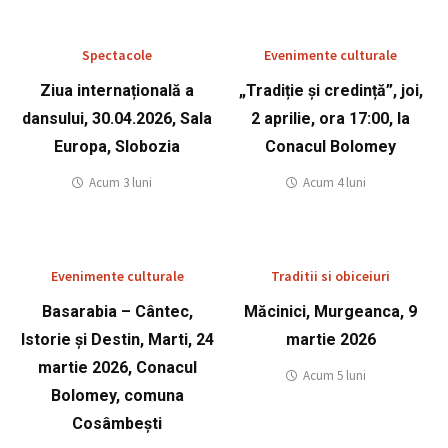
Spectacole
Evenimente culturale
Ziua internațională a
„Tradiție și credință”, joi,
dansului, 30.04.2026, Sala
2 aprilie, ora 17:00, la
Europa, Slobozia
Conacul Bolomey
Acum 3 luni
Acum 4 luni
Evenimente culturale
Traditii si obiceiuri
Basarabia – Cântec,
Măcinici, Murgeanca, 9
Istorie și Destin, Marti, 24
martie 2026
martie 2026, Conacul
Acum 5 luni
Bolomey, comuna
Cosâmbești