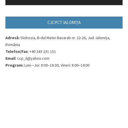
CJCPCT IALOMIȚA
Adresă:
Slobozia, B-dul Matei Basarab nr. 22-26, Jud. Ialomița,
România
Telefon/Fax
: +40 243 231 151
Email
: ccp_il@yahoo.com
Program:
Luni—Joi: 8:00–16:30, Vineri: 8:00–14:00