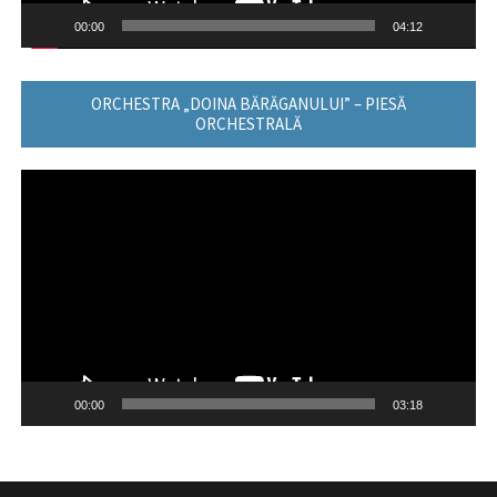
00:00
04:12
ORCHESTRA „DOINA BĂRĂGANULUI” – PIESĂ
ORCHESTRALĂ
Player
video
00:00
03:18