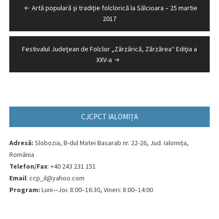
Navigare
Artă populară şi tradiţie folclorică la Sălcioara – 25 martie
în
2017
articole
Festivalul Judeţean de Folclor „Zărzărică, Zărzărea“ Ediţia a
XXV-a
CJCPCT IALOMIȚA
Adresă:
Slobozia, B-dul Matei Basarab nr. 22-26, Jud. Ialomița,
România
Telefon/Fax
: +40 243 231 151
Email
: ccp_il@yahoo.com
Program:
Luni—Joi: 8:00–16:30, Vineri: 8:00–14:00