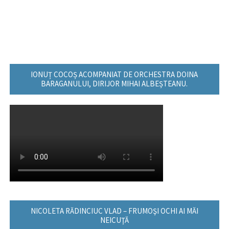
IONUȚ COCOȘ ACOMPANIAT DE ORCHESTRA DOINA
BARAGANULUI, DIRIJOR MIHAI ALBEȘTEANU.
NICOLETA RĂDINCIUC VLAD – FRUMOŞI OCHI AI MĂI
NEICUŢĂ