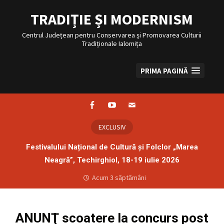
Sari
la
TRADIȚIE ȘI MODERNISM
conținut
Centrul Județean pentru Conservarea și Promovarea Culturii
Tradiționale Ialomița
PRIMA PAGINĂ
Facebook
Youtube
Email
EXCLUSIV
Festivalului Național de Cultură și Folclor „Marea
Neagră”, Techirghiol, 18-19 iulie 2026
Acum 3 săptămâni
ANUNŢ scoatere la concurs post