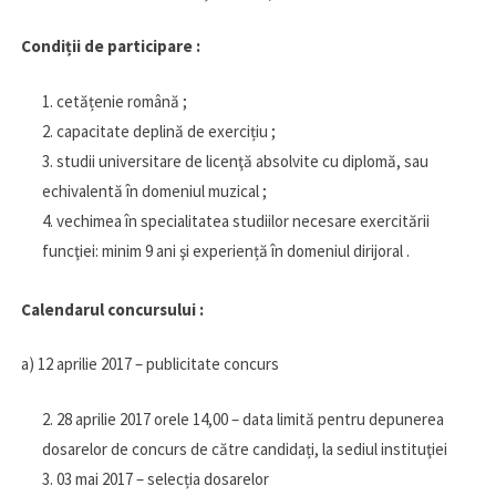
Condiții de participare :
cet
ățenie română ;
capacitate deplină de exercițiu ;
studii universitare de licenţă absolvite cu diplomă, sau
echivalentă în domeniul muzical ;
vechimea în specialitatea studiilor necesare exercitării
funcţiei
: minim
9 ani şi experiență în domeniul dirijoral .
Calendarul concursului
:
a) 12 aprilie 2017 – publicitate concurs
28 aprilie 2017 orele 14,00 – data limită pentru depunerea
dosarelor de concurs de către candidați, la sediul instituţiei
03 mai 2017 – selecția dosarelor