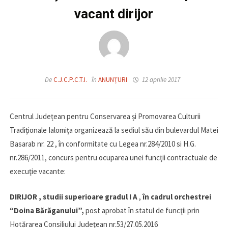
vacant dirijor
De
C.J.C.P.C.T.I.
în
ANUNȚURI
12 aprilie 2017
Centrul Județean pentru Conservarea și Promovarea Culturii
Tradiționale Ialomița organizează la sediul său din bulevardul Matei
Basarab nr. 22 , în conformitate cu Legea nr.284/2010 si H.G.
nr.286/2011, concurs pentru ocuparea unei funcţii contractuale de
execuţie vacante:
DIRIJOR , studii superioare gradul I A
,
în cadrul orchestrei
“
Doina Bărăganului
”,
post aprobat în statul de funcţii prin
Hotărarea Consiliului Judeţean nr.53/27.05.2016